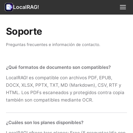
LocalRAG!
Casos de uso
▾
Soporte
Privacidad
Preguntas frecuentes e información de contacto.
Términos
¿Qué formatos de documento son compatibles?
Soporte
LocalRAG! es compatible con archivos PDF, EPUB,
Información legal
DOCX, XLSX, PPTX, TXT, MD (Markdown), CSV, RTF y
HTML. Los PDFs escaneados y protegidos contra copia
🇪🇸 Español
▾
también son compatibles mediante OCR.
¿Cuáles son los planes disponibles?
LocalRAG! ofrece tres planes: Free (5 preguntas/día con