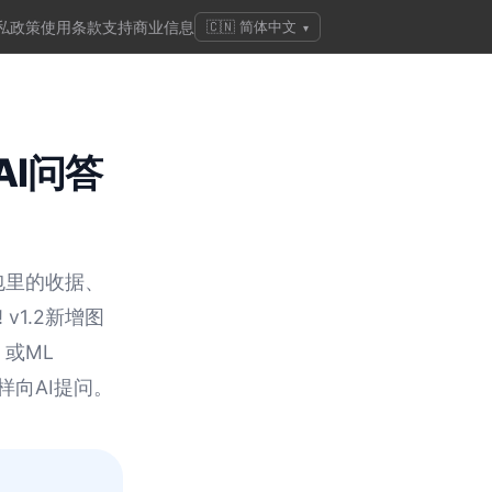
私政策
使用条款
支持
商业信息
🇨🇳 简体中文
▾
I问答
包里的收据、
v1.2新增图
）或ML
样向AI提问。