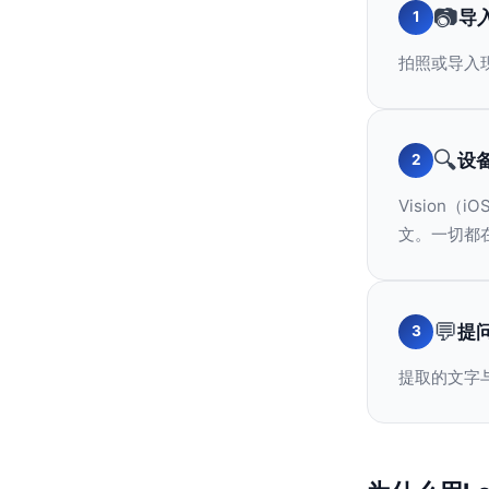
📷
导
1
拍照或导入现
🔍
设
2
Vision
文。一切都
💬
提
3
提取的文字