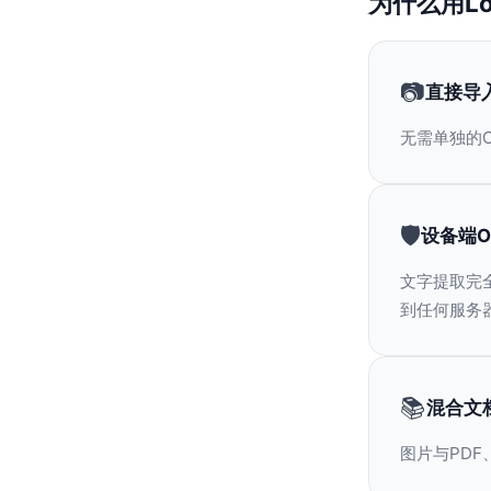
为什么用Lo
📷
直接导
无需单独的OC
🛡️
设备端O
文字提取完全在
到任何服务
📚
混合文
图片与PD