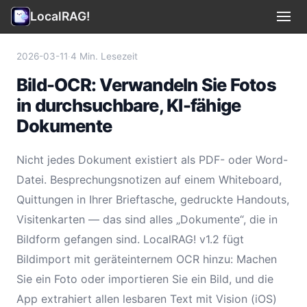
LocalRAG!
Anwendungsfälle
▾
2026-03-11
·
4 Min. Lesezeit
Bild-OCR: Verwandeln Sie Fotos
Datenschutz
in durchsuchbare, KI-fähige
Nutzungsbedingungen
Dokumente
Support
Nicht jedes Dokument existiert als PDF- oder Word-
Datei. Besprechungsnotizen auf einem Whiteboard,
Impressum
Quittungen in Ihrer Brieftasche, gedruckte Handouts,
Visitenkarten — das sind alles „Dokumente“, die in
🇩🇪 Deutsch
▾
Bildform gefangen sind. LocalRAG! v1.2 fügt
Bildimport mit geräteinternem OCR hinzu: Machen
Sie ein Foto oder importieren Sie ein Bild, und die
App extrahiert allen lesbaren Text mit Vision (iOS)