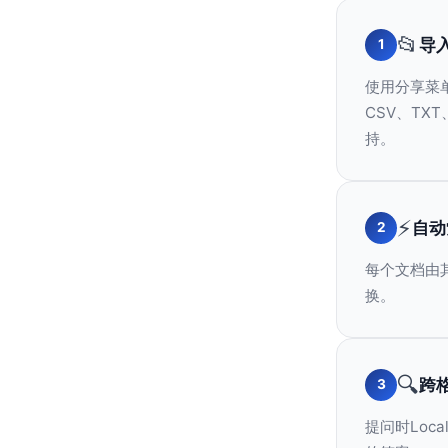
📂
导
1
使用分享菜单
CSV、TXT
持。
⚡
自动
2
每个文档由
换。
🔍
跨
3
提问时Loc