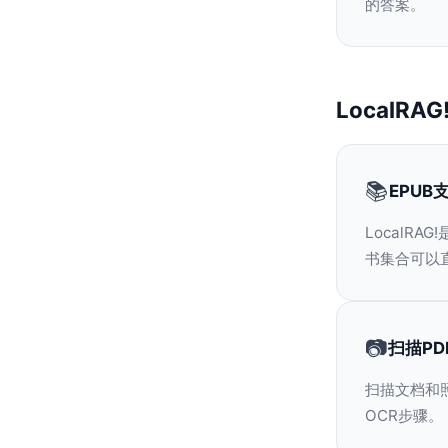
的答案。
LocalR
📚
EPUB
LocalR
书集合可以
📷
扫描PD
扫描文档和照片
OCR步骤。