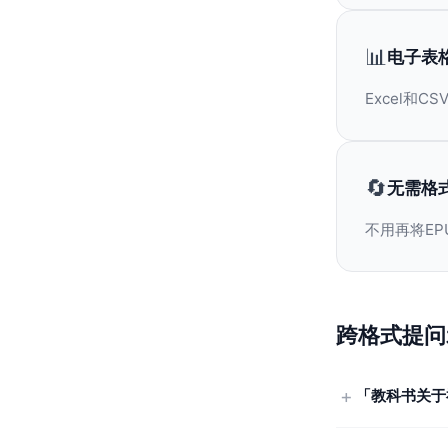
📊
电子表
Excel和
🔄
无需格
不用再将EP
跨格式提问
「教科书关于