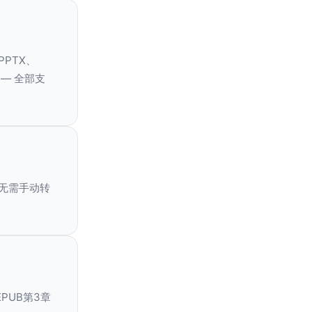
PPTX、
）— 全部支
无需手动转
PUB第3章