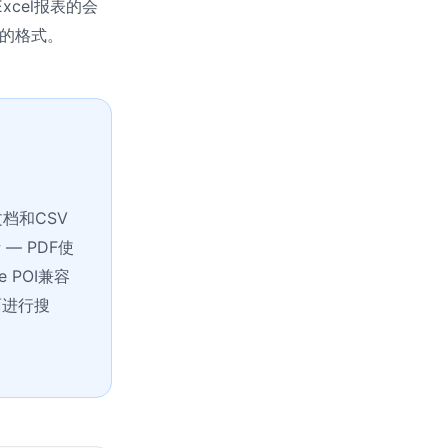
cel报表的会
们的格式。
文档和CSV
 PDF使
e POI兼容
面进行搜