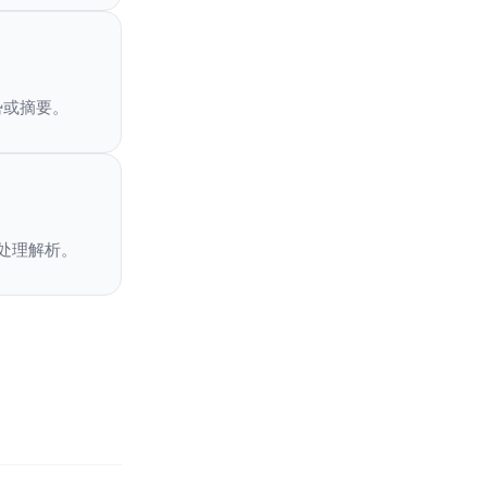
势或摘要。
!处理解析。