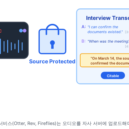
Interview Trans
A:
"I can confirm the
C
documents existed."
[3
B:
"When was the meeting
[4
"On March 14, the so
Source Protected
confirmed the docum
Citable
스(Otter, Rev, Fireflies)는 오디오를 자사 서버에 업로드