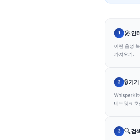
🎤
인
1
어떤 음성 녹
가져오기.
🔒
기기
2
Whisper
네트워크 호
🔍
검
3