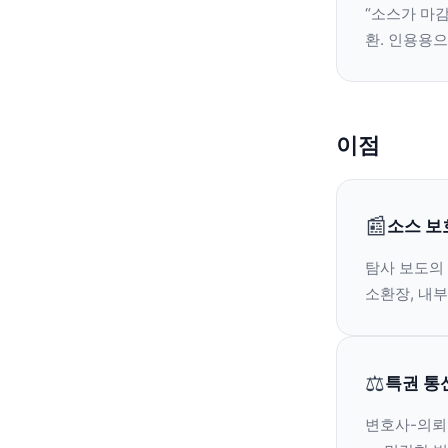
“소스가 마감
환. 인용용으
이점
📰
소스 보
탐사 보도의 
소환장, 내부
⚖️
특권 통
변호사-의뢰인